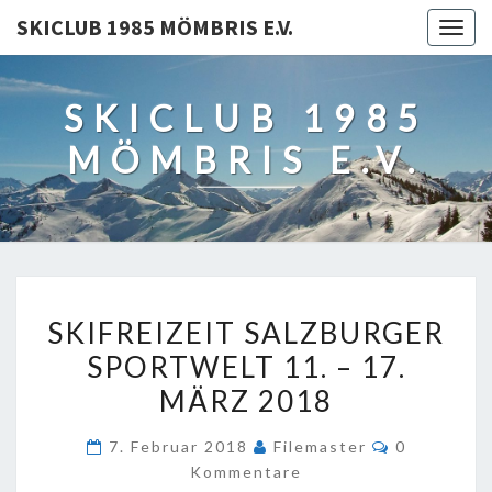
SKICLUB 1985 MÖMBRIS E.V.
TOGG
NAVIG
SKICLUB 1985
MÖMBRIS E.V.
SKIFREIZEIT
SKIFREIZEIT SALZBURGER
SALZBURGER
SPORTWELT 11. – 17.
SPORTWELT
MÄRZ 2018
11.
–
Kommentar
7. Februar 2018
Filemaster
0
17.
Kommentare
MÄRZ