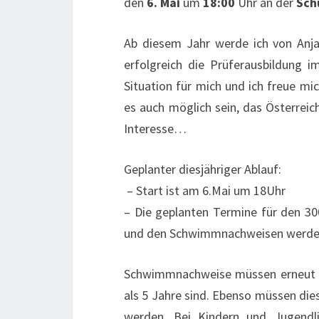
den
6. Mai
um
18:00
Uhr an der
Sch
Ab diesem Jahr werde ich von Anja
erfolgreich die Prüferausbildung i
Situation für mich und ich freue m
es auch möglich sein, das Österrei
Interesse…
Geplanter diesjähriger Ablauf:
– Start ist am
6.Mai
um 18Uhr
– Die geplanten Termine für den 30
und den Schwimmnachweisen werden 
Schwimmnachweise müssen erneut a
als 5 Jahre sind. Ebenso müssen die
werden. Bei Kindern und Jugendl