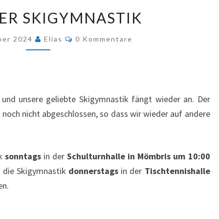
START
DER SKIGYMNASTIK
DER
SKIGYMNASTIK
Kommentare
ber 2024
Elias
0 Kommentare
und unsere geliebte Skigymnastik fängt wieder an. Der
noch nicht abgeschlossen, so dass wir wieder auf andere
ik
sonntags
in der
Schulturnhalle in Mömbris um 10:00
d die Skigymnastik
donnerstags
in der
Tischtennishalle
en.