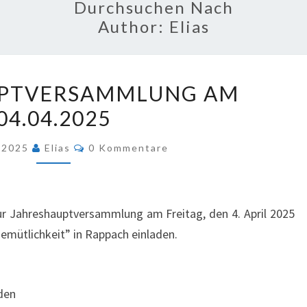
Durchsuchen Nach
Author:
Elias
JAHRESHAUPTVERSAMMLUNG
UPTVERSAMMLUNG AM
AM
04.04.2025
04.04.2025
Kommentare
z 2025
Elias
0 Kommentare
ur Jahreshauptversammlung am Freitag, den 4. April 2025
emütlichkeit” in Rappach einladen.
den