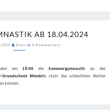
SOMMERGYMNASTIK
ASTIK AB 18.04.2024
AB
18.04.2024
Kommentare
l 2024
Elias
0 Kommentare
findet um
19:00
die
Sommergymnasti
k an der
r-Grundschule Mömbri
s statt. Bei schlechtem Wetter
zen können.