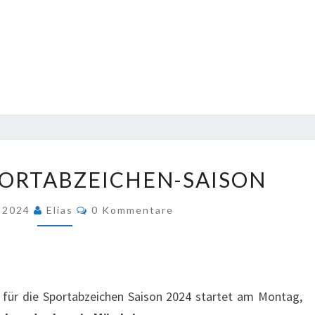
START
PORTABZEICHEN-SAISON
DER
SPORTABZEICHEN-
Kommentare
l 2024
Elias
0 Kommentare
SAISON
g für die Sportabzeichen Saison 2024 startet am Montag,