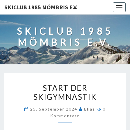
SKICLUB 1985 MÖMBRIS E.V.
TOGG
NAVIG
SKICLUB 1985
MÖMBRIS E.V.
START
START DER
DER
SKIGYMNASTIK
SKIGYMNASTIK
Kommentar
25. September 2024
Elias
0
Kommentare