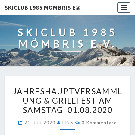
SKICLUB 1985 MÖMBRIS E.V.
TOGG
NAVIG
SKICLUB 1985
MÖMBRIS E.V.
JAHRESHAUPTVERSAMML
JAHRESHAUPTVERSAMML
&
UNG & GRILLFEST AM
GRILLFEST
SAMSTAG, 01.08.2020
AM
SAMSTAG,
Kommentare
24. Juli 2020
Elias
0 Kommentare
01.08.2020